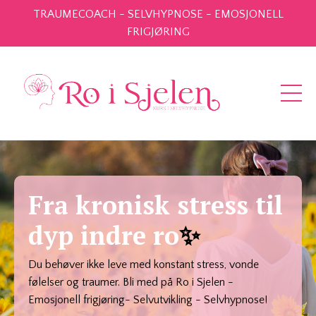
TRAUMECOACH - SELVHYPNOSE - EMOSJONELL
FRIGJØRING
Fra kronisk stress til
dyp indre ro
✨
Du behøver ikke leve med konstant stress, vonde
følelser og traumer. Bli med på Ro i Sjelen -
Emosjonell frigjøring- Selvutvikling - Selvhypnose!