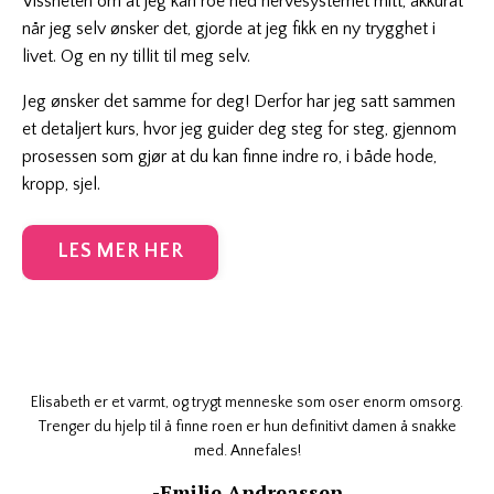
Vissheten om at jeg kan roe ned nervesystemet mitt, akkurat
når jeg selv ønsker det, gjorde at jeg fikk en ny trygghet i
livet. Og en ny tillit til meg selv.
Jeg ønsker det samme for deg! Derfor har jeg satt sammen
et detaljert kurs, hvor jeg guider deg steg for steg, gjennom
prosessen som gjør at du kan finne indre ro, i både hode,
kropp, sjel.
LES MER HER
Elisabeth er et varmt, og trygt menneske som oser enorm omsorg.
Trenger du hjelp til å finne roen er hun definitivt damen å snakke
med. Annefales!
-Emilie Andreassen