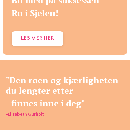
Bli med på suksessen
Ro i Sjelen!
LES MER HER
"Den roen og kjærligheten
du lengter etter
- finnes inne i deg"
-Elisabeth Gurholt