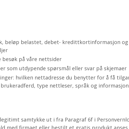
k, beløp belastet, debet- kredittkortinformasjon og
ljer
e besøk på våre nettsider
er som utdypende spørsmål eller svar på skjemaer
nger: hvilken nettadresse du benytter for å få tilgan
 brukeradferd, type nettleser, språk og informasjon
legitimt samtykke ut i fra Paragraf 6f i Personvernl
ld med firmaet eller bestilt et gratis produkt anses