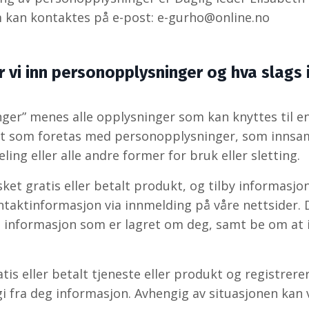
kan kontaktes på e-post:
e-gurho@online.no
r vi inn personopplysninger og hva slags
er” menes alle opplysninger som kan knyttes til en
lt som foretas med personopplysninger, som innsaml
ling eller alle andre former for bruk eller sletting.
ket gratis eller betalt produkt, og tilby informasjo
taktinformasjon via innmelding på våre nettsider. D
n informasjon som er lagret om deg, samt be om at 
atis eller betalt tjeneste eller produkt og registrere
gi fra deg informasjon. Avhengig av situasjonen kan