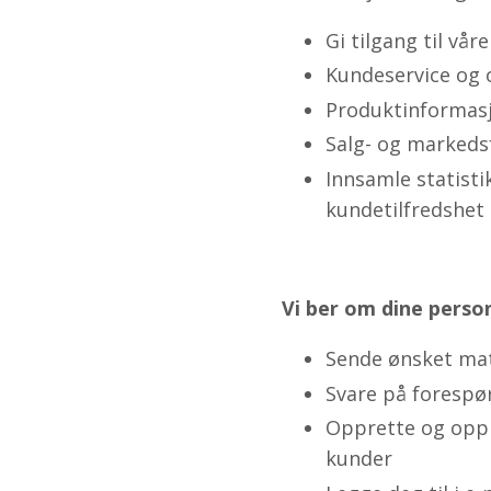
Gi tilgang til vår
Kundeservice og 
Produktinformas
Salg- og markedsf
Innsamle statisti
kundetilfredshet
Vi ber om dine perso
Sende ønsket mat
Svare på forespø
Opprette og oppre
kunder