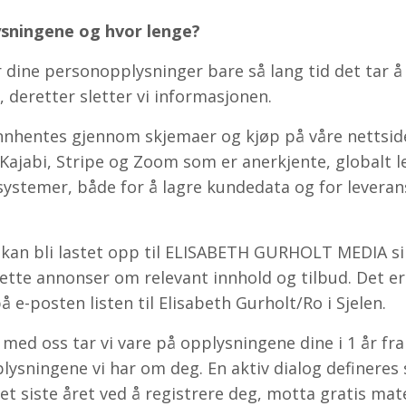
ysningene og hvor lenge?
r dine personopplysninger bare så lang tid det tar å
 deretter sletter vi informasjonen.
nhentes gjennom skjemaer og kjøp på våre nettside
Kajabi, Stripe og Zoom som er anerkjente, globalt 
ystemer, både for å lagre kundedata og for leveran
kan bli lastet opp til ELISABETH GURHOLT MEDIA si
rette annonser om relevant innhold og tilbud. Det e
å e-posten listen til Elisabeth Gurholt/Ro i Sjelen.
 med oss tar vi vare på opplysningene dine i 1 år fr
plysningene vi har om deg. En aktiv dialog defineres
t siste året ved å registrere deg, motta gratis mate