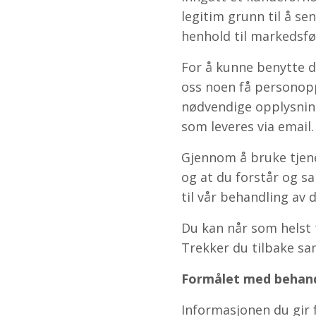
legitim grunn til å s
henhold til markedsfø
For å kunne benytte de
oss noen få personoppl
nødvendige opplysninge
som leveres via email.
Gjennom å bruke tjenes
og at du forstår og s
til vår behandling av
​Du kan når som helst
Trekker du tilbake sam
Formålet med behand
Informasjonen du gir f