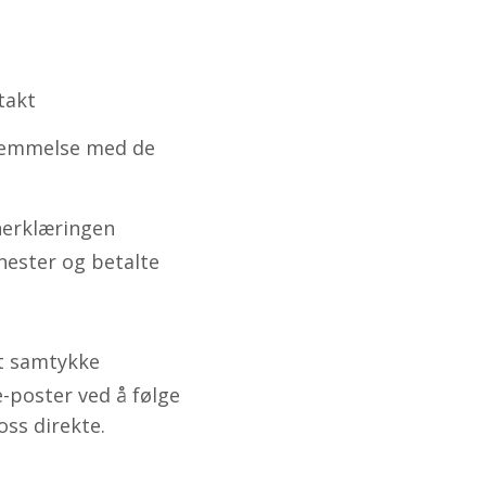
takt
stemmelse med de
nerklæringen
nester og betalte
tt samtykke
e-poster ved å følge
oss direkte.