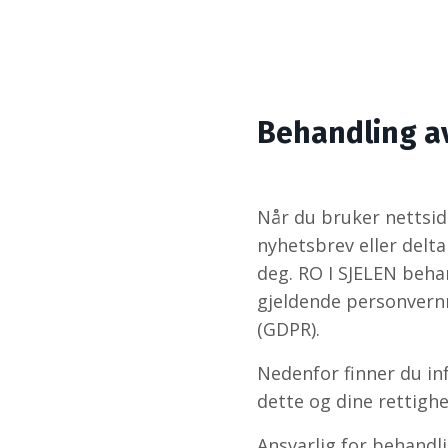
Behandling a
Når du bruker nettsid
nyhetsbrev eller delt
deg.
RO I SJELEN
behan
gjeldende personvern
(GDPR).
Nedenfor finner du in
dette og dine rettighe
Ansvarlig for behandl