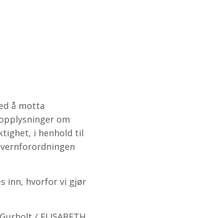
ved å motta
onopplysninger om
ighet, i henhold til
nvernforordningen
inn, hvorfor vi gjør
 Gurholt
/ ELISABETH