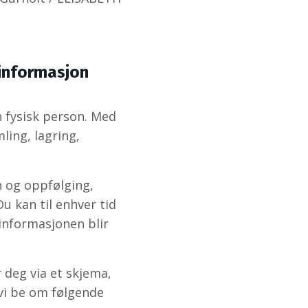
 informasjon
 fysisk person. Med
ing, lagring,
n og oppfølging,
u kan til enhver tid
informasjonen blir
r deg via et skjema,
 vi be om følgende