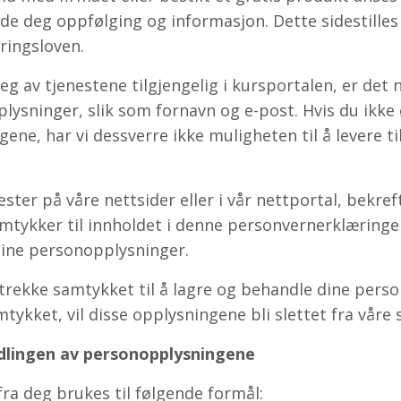
ende deg oppfølging og informasjon. Dette sidestille
ringsloven.
g av tjenestene tilgjengelig i kursportalen, er det 
ysninger, slik som fornavn og e-post. Hvis du ikke 
ne, har vi dessverre ikke muligheten til å levere ti
ter på våre nettsider eller i vår nettportal, bekreft
amtykker til innholdet i denne personvernerklæring
 dine personopplysninger.
 trekke samtykket til å lagre og behandle dine pers
tykket, vil disse opplysningene bli slettet fra våre
lingen av personopplysningene
ra deg brukes til følgende formål: