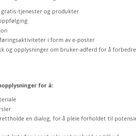
e gratis-tjenester og produkter
oppfølging
jon
øringsaktiviteter i form av e-poster
kk og opplysninger om bruker-adferd for å forbedre
nopplysninger for å:
eriale
rsler
ttholde en dialog, for å pleie forholdet til potens